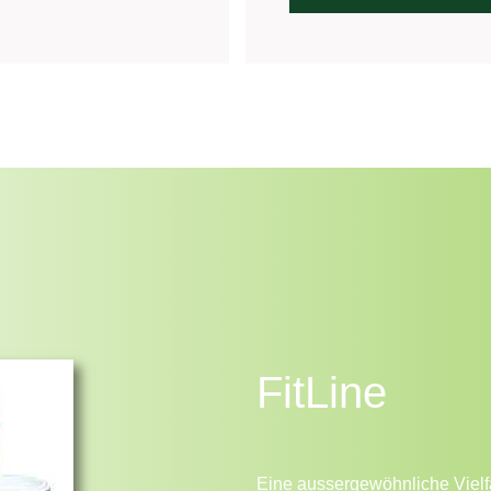
FitLine
Eine aussergewöhnliche Vielf